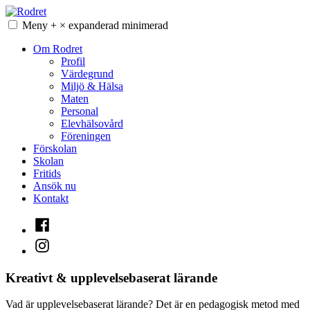
Hoppa
till
Meny
+
×
expanderad
minimerad
Rodret
innehåll
Om Rodret
Profil
Värdegrund
Miljö & Hälsa
Maten
Personal
Elevhälsovård
Föreningen
Förskolan
Skolan
Fritids
Ansök nu
Kontakt
Facebook
Instagram
Kreativt & upplevelsebaserat lärande
Vad är upplevelsebaserat lärande? Det är en pedagogisk metod med