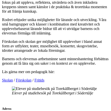
fokus på att uppleva, reflektera, utvärdera och även inkludera
kroppens sinnen samt känslor i de praktiska & teoretiska momenten
för att främja kunskap.
Rodret erbjuder unika möjligheter för lärande och utveckling. Våra
små barngrupper och klasser i kombination med kreativitet och
upplevelsebaserat lärande bidrar till att vi utvidgar barnens och
elevernas förmåga till inlärning.
Förskolan och skolan ger möjlighet till upplevelser i bland annat
form av utflykter, teater, museibesök, konserter, skogsvistelse,
idrotter arrangerade av lokala föreningar.
Barnens och elevernas artbetsminne samt minneshantering förbättras
genom att få lära sig om saker i en kontext av en upplevelse.
Läs gärna mer om pedagogik här:
Skolan
/
Förskolan
/
Fritids
Elever på studiebesök på Torekällberget i Södertälje
Adress