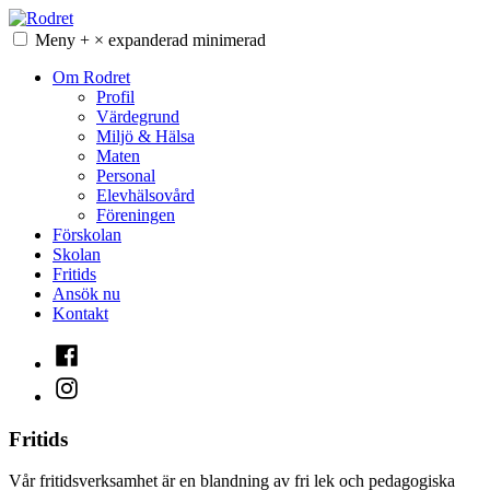
Hoppa
till
Meny
+
×
expanderad
minimerad
Rodret
innehåll
Om Rodret
Profil
Värdegrund
Miljö & Hälsa
Maten
Personal
Elevhälsovård
Föreningen
Förskolan
Skolan
Fritids
Ansök nu
Kontakt
Facebook
Instagram
Fritids
Vår fritidsverksamhet är en blandning av fri lek och pedagogiska