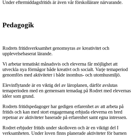
Under eftermiddagsfritids är även vår förskollärare närvarande.
Pedagogik
Rodrets fritidsverksamhet genomsyras av kreativitet och
upplevelsebaserat lärande.
Vi arbetar tematiskt månadsvis och eleverna får möjlighet att
utveckla nya förmågor både kreativt och socialt. Varje temaperiod
genomförs med aktiviteter i både inomhus- och utomhusmiljö.
Elevinflytande är en viktig del av läroplanen, därför avslutas
temaperioden med en gemensam temadag på Rodret med elevernas
idéer som grund.
Rodrets fritidspedagoger har gedigen erfarenhet av att arbeta på
fritids och kan med stort engagemang erbjuda eleverna en bred
repetoar av aktiviteter baserade på erfarenhet samt egna intressen.
Rodret erbjuder fritids under skolloven och är en viktigt del I
verksamheten. Under loven finns planerade aktiviteter för barnen