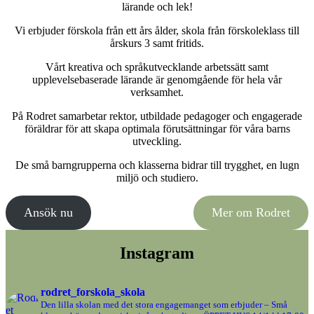
lärande och lek!
Vi erbjuder förskola från ett års ålder, skola från förskoleklass till
årskurs 3 samt fritids.
Vårt kreativa och språkutvecklande arbetssätt samt
upplevelsebaserade lärande är genomgående för hela vår
verksamhet.
På Rodret samarbetar rektor, utbildade pedagoger och engagerade
föräldrar för att skapa optimala förutsättningar för våra barns
utveckling.
De små barngrupperna och klasserna bidrar till trygghet, en lugn
miljö och studiero.
Ansök nu
Kontakta oss
Mer om Rodret
Instagram
rodret_forskola_skola
Den lilla skolan med det stora engagemanget som erbjuder – Små