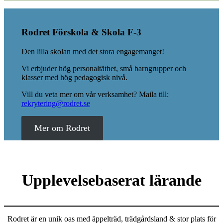
Rodret Förskola &
Skola F-3
Den lilla skolan med det stora engagemanget!
Vi erbjuder hög personaltäthet, små barngrupper och
klasser med hög pedagogisk nivå.
Vill du veta mer om vår verksamhet? Maila till:
rekrytering@rodret.se
Mer om Rodret
Upplevelsebaserat lärande
Rodret är en unik oas med äppelträd, trädgårdsland & stor plats för