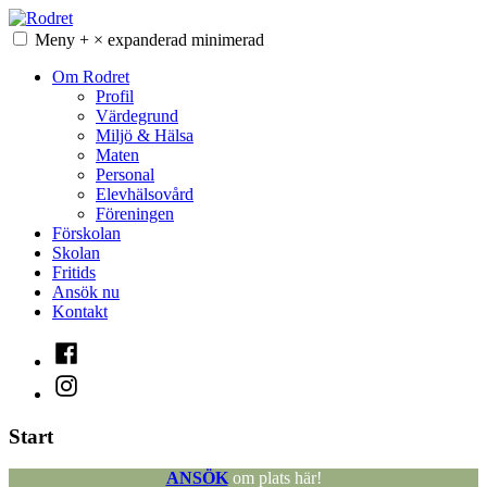
Hoppa
till
Meny
+
×
expanderad
minimerad
Rodret
innehåll
Om Rodret
Profil
Värdegrund
Miljö & Hälsa
Maten
Personal
Elevhälsovård
Föreningen
Förskolan
Skolan
Fritids
Ansök nu
Kontakt
Facebook
Instagram
Start
ANSÖK
om plats här!